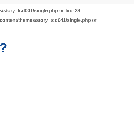
/story_tcd041/single.php
on line
28
content/themes/story_tcd041/single.php
on
？