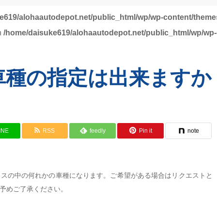
e619/alohaautodepot.net/public_html/wp/wp-content/themes
in
/home/daisuke619/alohaautodepot.net/public_html/wp/wp-
車種の指定は出来ますか
INE
RSS
feedly
Pin it
note
ラスの中の何れかの車種になります。ご希望がある場合はリクエストと
予めご了承ください。