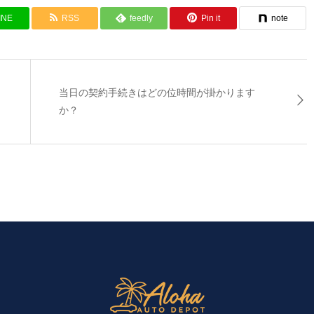
INE
RSS
feedly
Pin it
note
当日の契約手続きはどの位時間が掛かります
か？